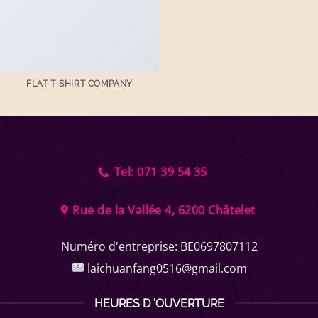
FLAT T-SHIRT COMPANY
Tel: 071 39 54 35
Rue de la Vallée 4, 6200 Châtelet
Numéro d'entreprise:
BE0697807112
laichuanfang0516@gmail.com
HEURES D 'OUVERTURE