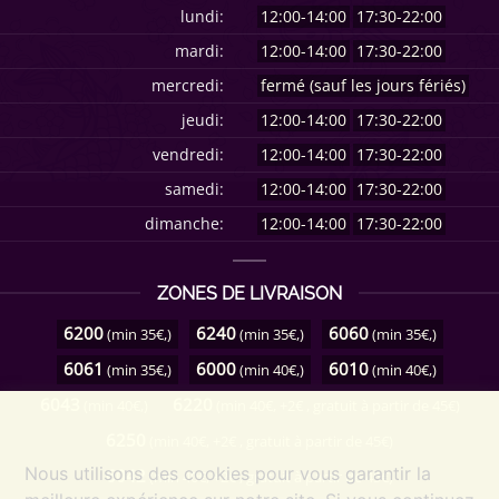
lundi:
12:00-14:00
17:30-22:00
mardi:
12:00-14:00
17:30-22:00
mercredi:
fermé (sauf les jours fériés)
jeudi:
12:00-14:00
17:30-22:00
vendredi:
12:00-14:00
17:30-22:00
samedi:
12:00-14:00
17:30-22:00
dimanche:
12:00-14:00
17:30-22:00
ZONES DE LIVRAISON
6200
6240
6060
(min 35€,)
(min 35€,)
(min 35€,)
6061
6000
6010
(min 35€,)
(min 40€,)
(min 40€,)
6043
6220
(min 40€,)
(min 40€, +2€ , gratuit à partir de 45€)
6250
(min 40€, +2€ , gratuit à partir de 45€)
Nous utilisons des cookies pour vous garantir la
6042
(min 40€, +2€ , gratuit à partir de 45€)