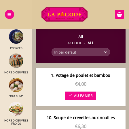
Passer
au
contenu
All
ACCUEIL
/
ALL
POTAGES
HORS D'OEUVRES
1. Potage de poulet et bambou
€
4,00
+1 AU PANIER
“DIM SUM"
10. Soupe de crevettes aux nouilles
HORS D'OEUVRES
FROIDS
€
6,30