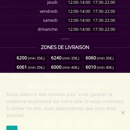
jeudi:
12:00-14:00
17:30-22:00
vendredi:
12:00-14:00
17:30-22:00
samedi:
12:00-14:00
17:30-22:00
dimanche:
12:00-14:00
17:30-22:00
ZONES DE LIVRAISON
6200
6240
6060
(min 35€,)
(min 35€,)
(min 35€,)
6061
6000
6010
(min 35€,)
(min 40€,)
(min 40€,)
6043
6220
(min 40€,)
(min 40€, +2€ , gratuit à partir de 45€)
6250
(min 40€, +2€ , gratuit à partir de 45€)
Nous utilisons des cookies pour vous garantir la
6042
(min 40€, +2€ , gratuit à partir de 45€)
meilleure expérience sur notre site. Si vous continuez
à utiliser ce site, nous supposerons que vous êtes
satisfait.
Cash
Credit
Visa
MasterCard
Bancontact
On
Card
Ok