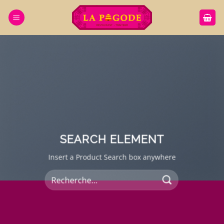
Passer
au
contenu
SEARCH ELEMENT
Insert a Product Search box anywhere
Recherche
pour :