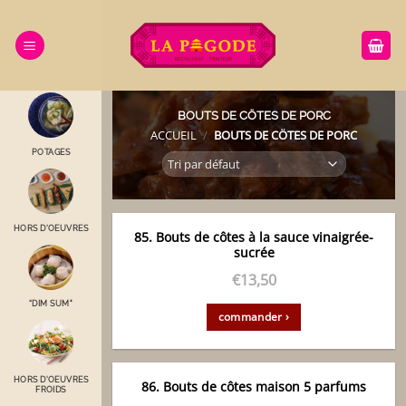
Passer
au
contenu
BOUTS DE CÖTES DE PORC
ACCUEIL
/
BOUTS DE CÖTES DE PORC
POTAGES
HORS D'OEUVRES
85. Bouts de côtes à la sauce vinaigrée-
sucrée
€
13,50
“DIM SUM"
commander ›
HORS D'OEUVRES
86. Bouts de côtes maison 5 parfums
FROIDS