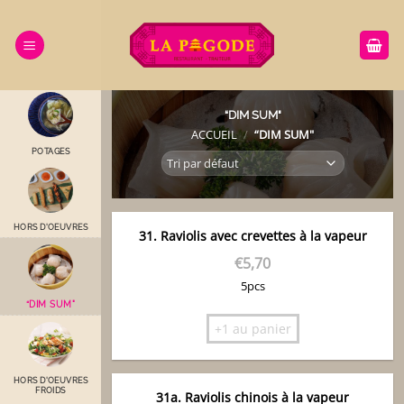
Passer
au
contenu
“DIM SUM"
ACCUEIL
/
“DIM SUM"
POTAGES
HORS D'OEUVRES
31. Raviolis avec crevettes à la vapeur
€
5,70
5pcs
“DIM SUM"
+1 au panier
HORS D'OEUVRES
FROIDS
31a. Raviolis chinois à la vapeur