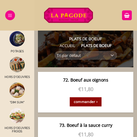
Passer
au
contenu
PLATS DE BOEUF
ACCUEIL
/
PLATS DE BOEUF
POTAGES
HORS D'OEUVRES
72. Boeuf aux oignons
€
11,80
commander ›
“DIM SUM"
73. Boeuf à la sauce curry
HORS D'OEUVRES
FROIDS
€
11,80