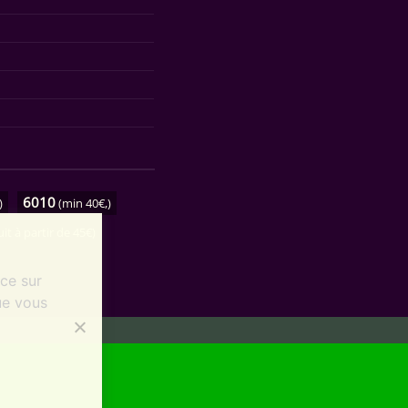
6010
)
(min 40€,)
uit à partir de 45€)
nce sur
ue vous