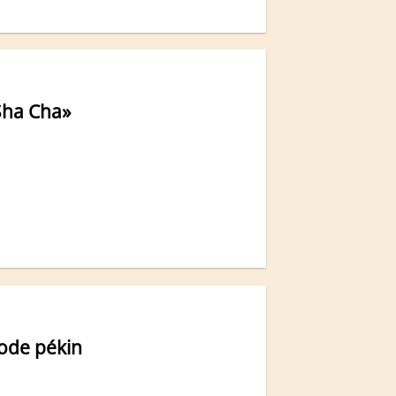
«Sha Cha»
mode pékin