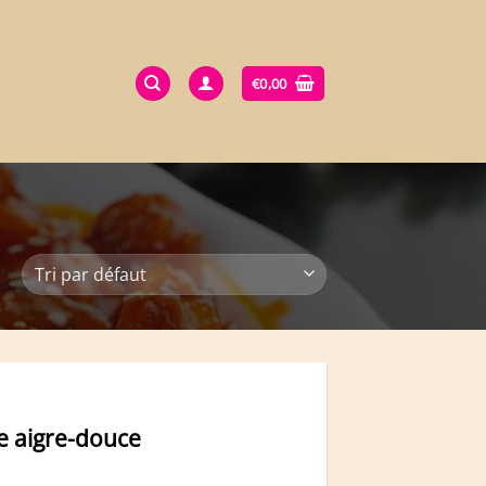
€
0,00
e aigre-douce