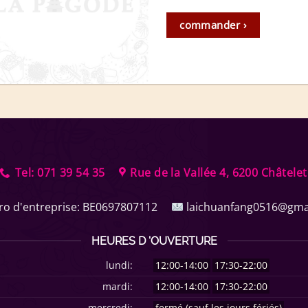
commander ›
Tel: 071 39 54 35
Rue de la Vallée 4, 6200 Châtelet
o d'entreprise:
BE0697807112
laichuanfang0516@gma
HEURES D 'OUVERTURE
lundi:
12:00-14:00
17:30-22:00
mardi:
12:00-14:00
17:30-22:00
mercredi:
fermé (sauf les jours fériés)