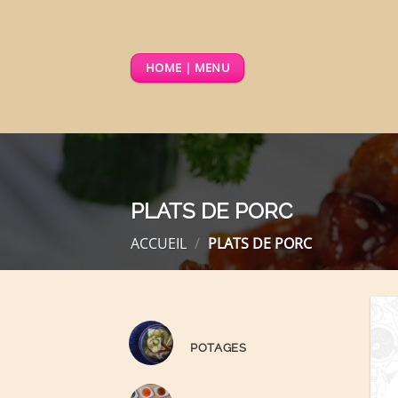
Passer
au
contenu
HOME | MENU
PLATS DE PORC
ACCUEIL
/
PLATS DE PORC
POTAGES