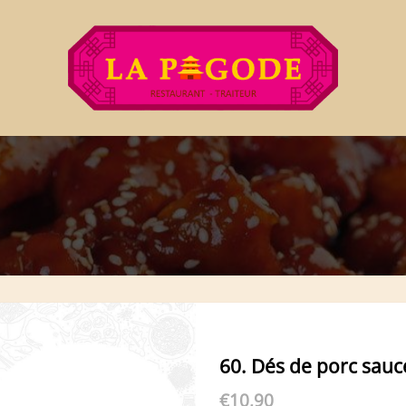
60. Dés de porc sauc
€
10,90