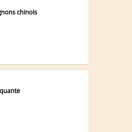
gnons chinois
iquante