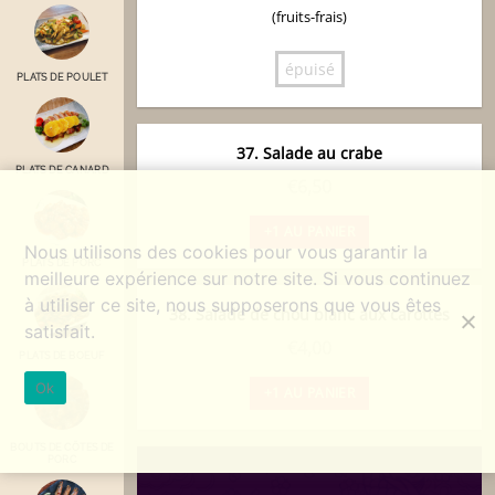
(fruits-frais)
épuisé
PLATS DE POULET
37. Salade au crabe
PLATS DE CANARD
€
6,50
+1 AU PANIER
Nous utilisons des cookies pour vous garantir la
PLATS DE PORC
meilleure expérience sur notre site. Si vous continuez
à utiliser ce site, nous supposerons que vous êtes
38. Salade de chou blanc aux carottes
satisfait.
€
4,00
PLATS DE BOEUF
Ok
+1 AU PANIER
BOUTS DE CÖTES DE
PORC