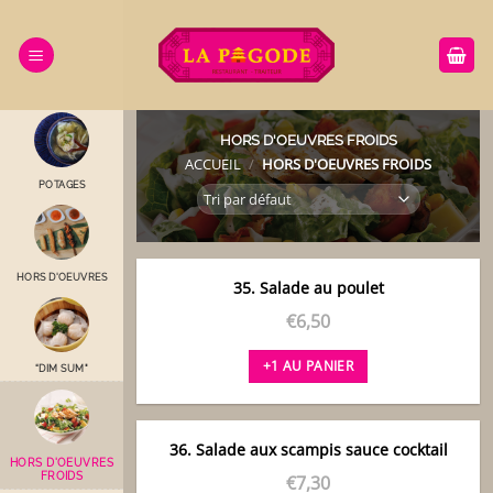
Passer
au
contenu
HORS D'OEUVRES FROIDS
ACCUEIL
/
HORS D'OEUVRES FROIDS
POTAGES
HORS D'OEUVRES
35. Salade au poulet
€
6,50
+1 AU PANIER
“DIM SUM"
36. Salade aux scampis sauce cocktail
HORS D'OEUVRES
FROIDS
€
7,30