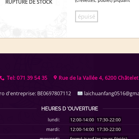
(crevettes, poulet) piquant
RUPTURE DE STOCK
épuisé
Tel: 071 39 54 35
Rue de la Vallée 4, 6200 Châtelet
o d'entreprise:
BE0697807112
laichuanfang0516@gma
HEURES D 'OUVERTURE
lundi:
12:00-14:00
17:30-22:00
mardi:
12:00-14:00
17:30-22:00
mercredi:
fermé (sauf les jours fériés)