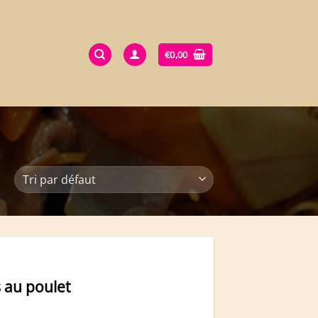
€
0,00
s au poulet