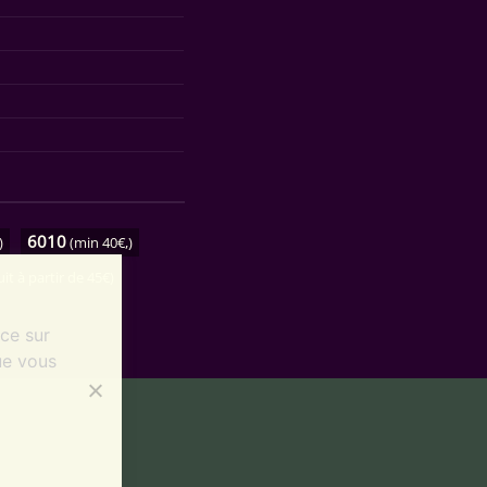
6010
)
(min 40€,)
uit à partir de 45€)
nce sur
ue vous