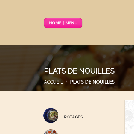
Passer
au
contenu
HOME | MENU
PLATS DE NOUILLES
ACCUEIL
/
PLATS DE NOUILLES
POTAGES