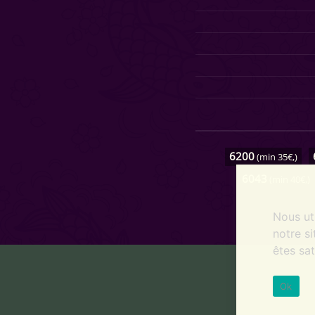
6200
(min 35€,)
6043
(min 40€,)
Nous ut
notre si
êtes sat
Ok