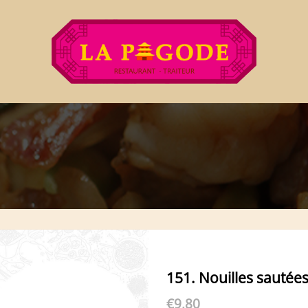
151. Nouilles sautée
€
9,80