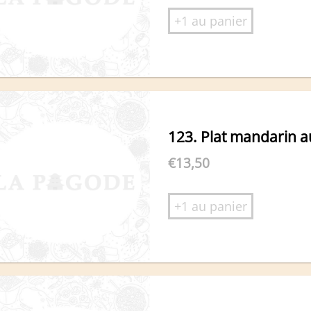
+1 au panier
123. Plat mandarin a
€
13,50
+1 au panier