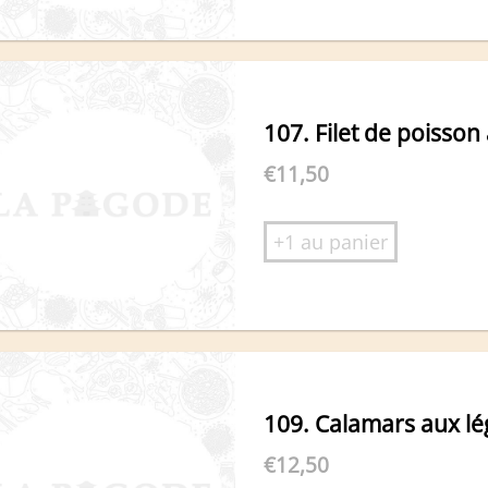
107. Filet de poisson
€
11,50
+1 au panier
109. Calamars aux l
€
12,50