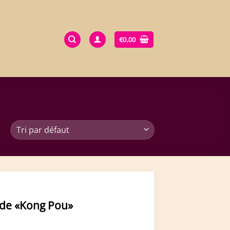
€
0,00
ode «Kong Pou»