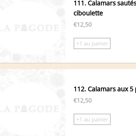
111. Calamars sauté
ciboulette
€
12,50
+1 au panier
112. Calamars aux 5
€
12,50
+1 au panier