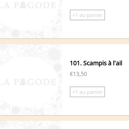
+1 au panier
101. Scampis à l'ail
€
13,50
+1 au panier