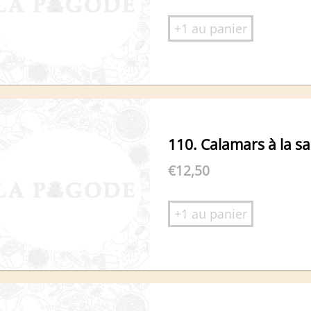
+1 au panier
110. Calamars à la s
€
12,50
+1 au panier