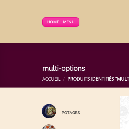
Passer
au
contenu
HOME | MENU
multi-options
ACCUEIL
/
PRODUITS IDENTIFIÉS “MULT
POTAGES