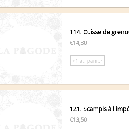
114. Cuisse de grenoui
€
14,30
+1 au panier
121. Scampis à l'impé
€
13,50