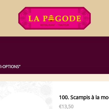
I-OPTIONS”
100. Scampis à la m
€
13,50