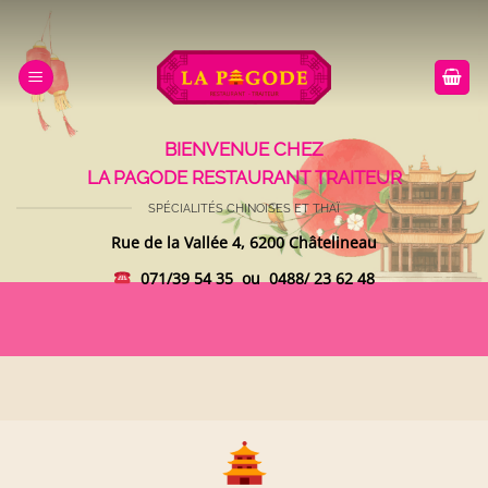
Passer
au
contenu
BIENVENUE CHEZ
LA PAGODE RESTAURANT TRAITEUR
SPÉCIALITÉS CHINOISES ET THAÏ
Rue de la Vallée 4, 6200 Châtelineau
071/39 54 35 ou 0488/ 23 62 48